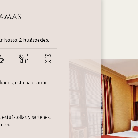
CAMAS
r hasta 2 huéspedes.
ados, esta habitación
,
estufa,
ollas y sartenes,
tetera