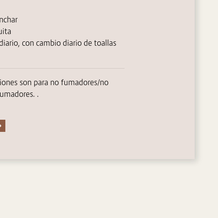
anchar
uita
diario, con cambio diario de toallas
ciones son para no fumadores/no
umadores. .