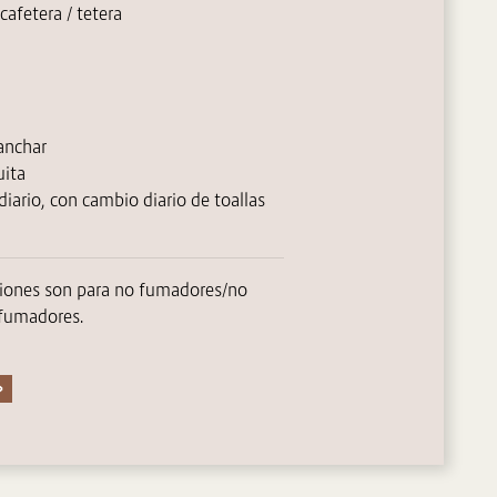
cafetera / tetera
lanchar
uita
diario, con cambio diario de toallas
ciones son para no fumadores/no
fumadores.