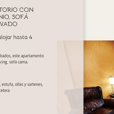
TORIO CON
IO, SOFÁ
IVADO
lojar hasta 4
rados, este apartamento
king, sofá cama.
,
estufa, ollas y sartenes,
tetera