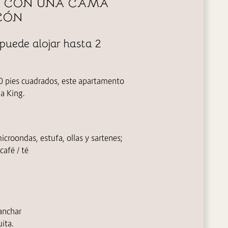
O CON UNA CAMA
CÓN
puede alojar hasta 2
pies cuadrados, este apartamento
a King.
icroondas, estufa, ollas y sartenes;
café / té
lanchar
ita.