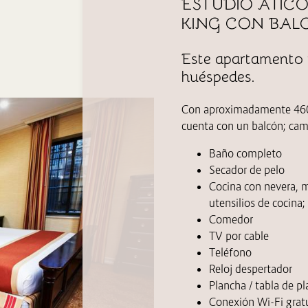
ESTUDIO ÁTIC
KING CON BAL
Este apartamento 
huéspedes.
Con aproximadamente 460 
cuenta con un balcón; cam
Baño completo
Secador de pelo
Cocina con nevera,
m
utensilios de cocina; 
Comedor
TV por cable
Teléfono
Reloj despertador
Plancha / tabla de p
Conexión Wi-Fi gratu