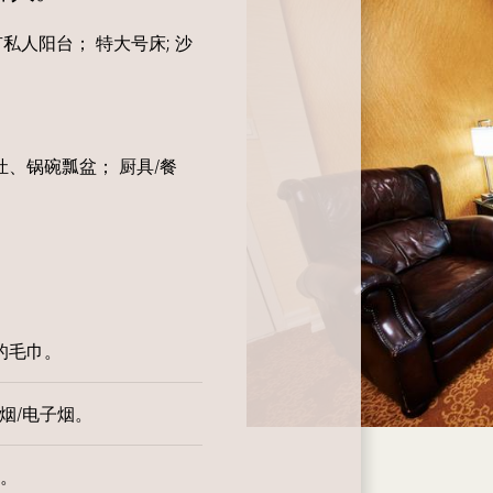
私人阳台； 特大号床; 沙
、锅碗瓢盆； 厨具/餐
的毛巾。
烟/电子烟。
。