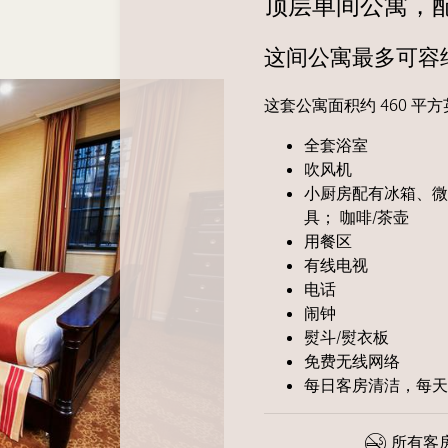
顶层单间公寓，配
这间公寓最多可容纳
这套公寓面积约 460 平
全套浴室
吹风机
小厨房配有冰箱、微
具； 咖啡/茶壶
用餐区
有线电视
电话
闹钟
熨斗/熨衣板
免费无线网络
每日客房清洁，每
所有客