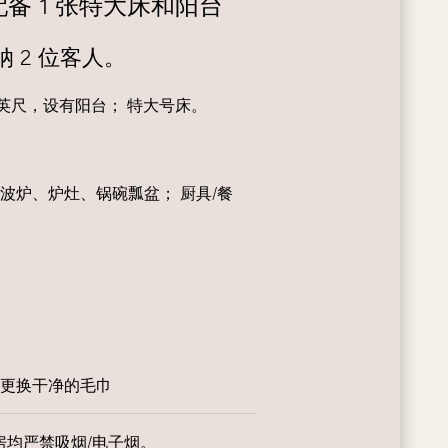
备 1 张特大床和阳台
 2 位客人。
方英尺，设有阳台； 特大号床。
波炉、炉灶、锅碗瓢盆； 厨具/餐
天更换干净的毛巾
房均严禁吸烟/电子烟。