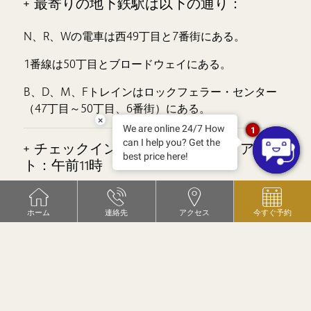
+ 最寄りの地下鉄駅は以下の通り：
N、R、Wの電車は西49丁目と7番街にある。
1番線は50丁目とブロードウェイにある。
B、D、M、Fトレインはロックフェラー・センター
（47丁目～50丁目、6番街）にある。
×
We are online 24/7 How
1
can I help you? Get the
+ チェックイン：午後4時 チェックアウ
best price here!
ト：午前11時
チェックイン時間は午後4時以降です。それ以前にご
ホーム
連絡先
アクセス
今すぐ予約
到着され、お部屋の準備が整っている場合はチェッ
クインしていただけます。お部屋が空いていない場
合は、お荷物をお預かりいたしますので、ニューヨ
ークをお楽しみください。
チェックアウトは午前11時です。お荷物は目的地ま
でお預かりいたしますが、必ずお引き取りくださ